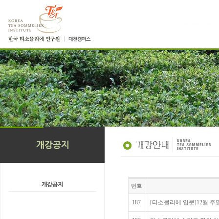
번호
187
[티소믈리에 입문]12월 