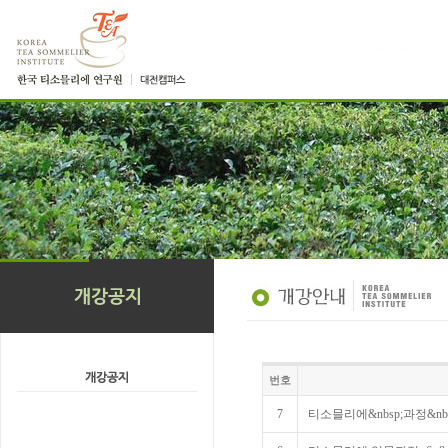
번호
7
티소믈리에&nbsp;과정&nbsp;