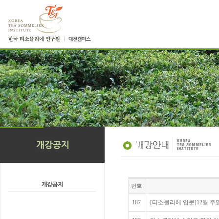
번호
187
[티소믈리에 입문]12월 