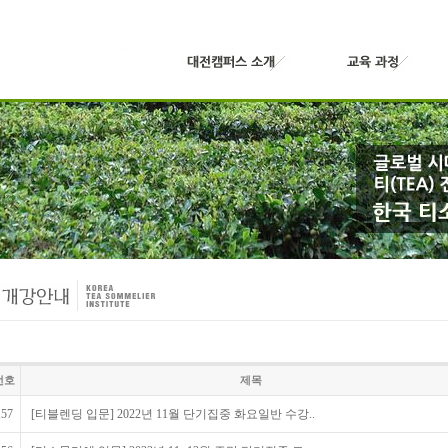
번호
제목
157
[티블렌딩 입문] 2022년 11월 단기집중 화요일반 수강..