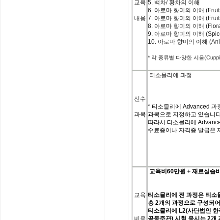
교육
5.
백차
/
황차의
이해
6.
아로마
향미의
이해
(Fruit
내용
7.
아로마
향미의
이해
(Fruit
8.
아로마
향미의
이해
(Flora
9.
아로마
향미의
이해
(Spic
10.
아로마
향미의
이해
(Ani
*
각
종류별
다양한
시음
(Cuppi
티소믈리에 과정
선수
*
티소믈리에
Advanced
과
과목
과목으로 지정하고 있습니
따라서 티소믈리에
Advanc
수료증이나 자격증 발급은
교육비
60
만원
+
재료실습
교육
티소믈리에
전
과정은
티소
총
2
개의
과정으로
구성되
티소믈리에
L2(
사단법인
한
비용
공동주관
)
시험
응시는
2
개