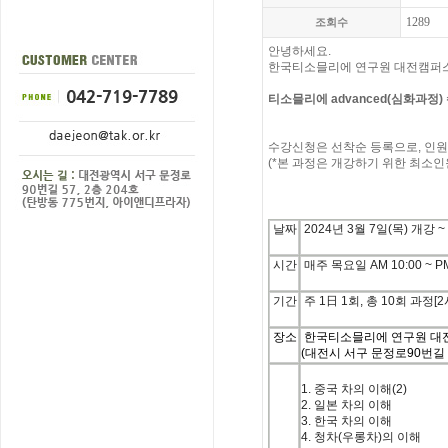
1289
조회수
안녕하세요.
한국티소믈리에 연구원 대전캠퍼
티소믈리에 advanced(심화과정
수강신청은
선착순
등록으로
,
인원
(*본 과정은 개강하기 위한 최소인
날짜
2024
년
3
월
7
일(목) 개강
~
시간
매주 목요일
AM 10:00 ~ P
기간
주
1
日
1
회
,
총
10
회 과정
[2
장소
한국티소믈리에 연구원 대
(대전시 서구 문정로90번길 5
1.
중국
차의
이해
(2)
2.
일본
차의
이해
3.
한국
차의
이해
4.
청차
(
우롱차
)
의
이해