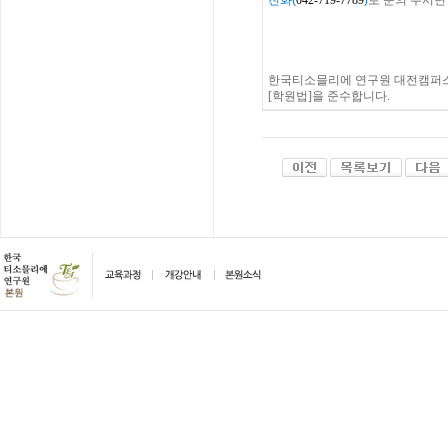
전화
(
042-719-7789
)
로
문의
주시면
한국티소믈리에 연구원 대전캠퍼스
[학원법]을 준수합니다.