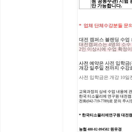
원
공동주관
)
시험
만
가능합니다
.
* 업체 단체수강분들 문
대전 캠퍼스 블랜딩 수업 
대전캠퍼스는 4명의 소수
2인 이상시에 수업 확정
사전
예약은
사전 입학
금
(
개강
일주일
전까지
수강
사전 입학금은 개강 10일
교육과정의
상세
수업
내용에
한국
티소믈리에
연구원
대전캠
전화
(
)
로
문의
주시
042-719-7789
*
한국티소믈리에연구원
대전
농협
원유경
480-02-094582