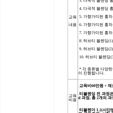
3.
다국적 블렌딩 홍
4. 다국적 블렌딩 홍
5. 가향가미된 홍차의
교육
내용
6. 가향가미된 홍차의
7. 가향가미된 홍차의
8. 허브티 블렌딩(1
9. 허브티 블렌딩(2
10. 허브티 블렌딩(3
*
각 종류별 다양한 시
이 진행됩니다.
교육비60
만원
+
재
티블렌딩
전
과정
교육
d
과정
,
총
2
개의
과
비용
티블렌더
L2(
사단