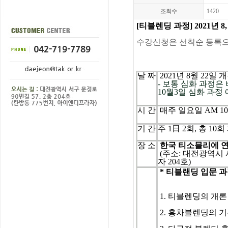
1420
조회수
[티블렌딩
과정
] 2021년
수강신청은
선착순
등록
날
짜
2021
년
8
월
22일
개
- 보통 심화 과정은
10월3일 심화 과정
시
간
매주
일요
일
AM 10
기
간
주
1
日
2
회
, 총 10
회
장 소
한국 티소믈리에 
(주소: 대전광역시
자 204호)
* 티블랜딩 입문 
1. 티블렌딩의 개론
2. 홍차블렌딩의 