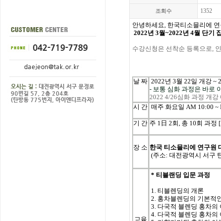
1352
조회수
안녕하세요, 한국티소믈리에 연
2022년 3월~2022년 4월 단기
수강신청은
선착순
등록으로
,
날
짜
2022
년
3
월
22일
개강
~ 
- 보통 심화 과정은 바로
2022 4/26심화 과정 개
시
간
매주
화요
일
AM 10:00 ~
기
간
주
1
日
2
회
, 총 10
회
과정
[
장 소
한국 티소믈리에 연구원
(주소: 대전광역시 서구 
* 티블랜딩 입문 과정
1. 티블렌딩의 개론
2. 홍차블렌딩의 기본적
3.
다국적 블렌딩 홍차의 이
4. 다국적 블렌딩 홍차의 
교육