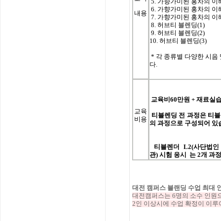
5. 가향가미된 홍차의 이해
6. 가향가미된 홍차의 이해
내용
7. 가향가미된 홍차의 이해
8. 허브티 블렌딩(1)
9. 허브티 블렌딩(2)
10. 허브티 블렌딩(3)
*
각 종류별 다양한 시음 및 
다.
교육비60
만원
+
재료실습
교육
티블렌딩
전
과정은
티블
비용
의
과정으로
구성되어
있
티블렌더
L2(
사단법인
관
)
시험
응시 는
2
개
과
대전 캠퍼스 블랜딩 수업 최대 
대전캠퍼스는 6명의 소수 인원
2인 이상시에 수업 확정이 이