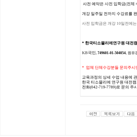
사전
예약은
사전 입학
금
(
전체
개강
일주일
전까지
수강료를
사전 입학금은 개강 10일전에는
*
한국티소믈리에연구원
대전
KB국민,
,
749601-01-504054
원유
* 업체 단체수강분들 문의주시
교육과정의
상세
수업
내용에
한국
티소믈리에
연구원
대전캠
전화
(
042-719-7789
)
로
문의
주