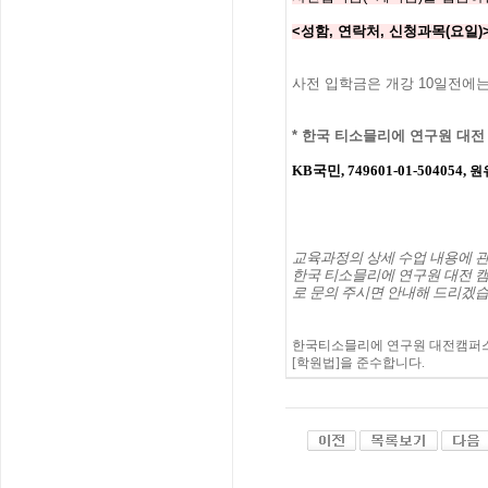
<성함, 연락처, 신청과목(요일)
사전 입학금은 개강 10일전에는
*
한국 티소믈리에 연구원
대전
KB국민, 749601-01-504054,
원
교육과정의
상세
수업
내용에
한국
티소믈리에
연구원
대전
캠
로
문의
주시면
안내해
드리겠
한국티소믈리에 연구원 대전캠퍼스
[학원법]을 준수합니다.