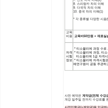
8.
스리랑카
차의
이해
9.
다국적
차의
이해
10.
중국
차의
이해
(1)
*
각
종류별
다양한
시음
교육
비용
교육비
60
만원
+
재료실
* 티소믈리에 과정 수료 
자격
* 티소믈리에 과정, 티소믈
시험
티소믈리에 1급 자격시험
정보
* 티소믈리에 자격시험은
에연
구원이 공동 주관하
사전
예약은
계약금
(
전체
수강
개강
일주일
전까지
수강료를
사전입학금(=계약금)을 입금하신 분