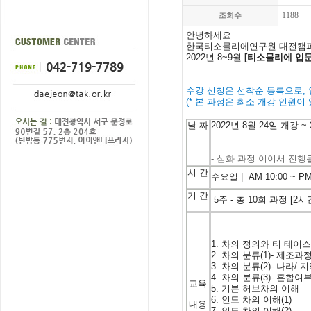
1188
조회수
안녕하세요
한국
티소믈리에
연구원 대전캠
2022년 8~9월
[티소믈리에 입문
수강 신청은 선착순 등록으로, 
(* 본 과정은 최소 개강 인원이 
날
짜
2022
년
8
월 24
일
개강
~ 
- 심화 과정 이이서 진행될
시
간
수요일 | A
M 10:00 ~ PM
기
간
5주 -
총 10
회
과정
[2
시
1.
차의
정의와
티
테이
2.
차의
분류
(1)-
제조과
3.
차의
분류
(2)-
나라
/
지
4.
차의
분류
(3)-
혼합여
교육
5.
기본
허브차의
이해
6.
인도
차의
이해
(1)
내용
7.
인도
차의
이해
(2)