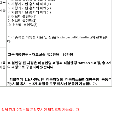
교육
5. 가향가미된 홍차의 이해(1)
6. 가향가미된 홍차의 이해(2)
내용
7. 가향가미된 홍차의 이해(3)
8. 허브티 블렌딩(1)
9. 허브티 블렌딩(2)
10. 허브티 블렌딩(3)
*
각 종류별 다양한 시음 및 실습(Tasting &
Self-Blending)이 진행됩니
다.
교육비60
만원
+
재료실습비2
0
만원
= 80
만원
교육
티블렌딩
전
과정은
티블렌딩
과정과
티블렌딩
Advanced
과정
,
총
2
개
비용
의
과정으로
구성되어
있습니다
.
티블렌더
L2(
사단법인
한국티협회
한국티소믈리에연구원
공동주
관
)
시험
응시 는
2
개
과정을
모두
마치신
분들만
가능합니다
.
* 업체 단체수강분들 문의주시면 일정조정 가능합니다