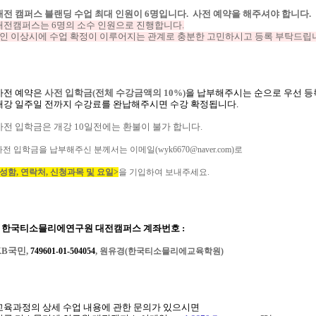
대전 캠퍼스 블랜딩 수업 최대 인원이 6명입니다. 사전 예약을 해주셔야 합니다.
대전캠퍼스는 6명의 소수 인원으로 진행합니다.
2인 이상시에 수업 확정이 이루어지는 관계로 충분한 고민하시고 등록 부탁드립
사전
예약은
사전 입학
금
(
전체
수강금액의
10%)
을
납부해주시는
순으로
우선
등
개강
일주일
전까지
수강료를
완납해주시면
수강
확정됩니다
.
사전 입학금은 개강 10일전에는 환불이 불가 합니다.
사전 입학금을 납부해주신 분께서는 이메일(wyk6670@naver.com)로
성함, 연락처, 신청과목 및 요일>
을 기입하여 보내주세요.
한국티소믈리에연구원
대전캠퍼스
계좌번호
:
KB국민,
,
749601-01-504054
원유경(한국티소믈리에교육학원)
교육과정의
상세
수업
내용에
관한
문의가
있으시면