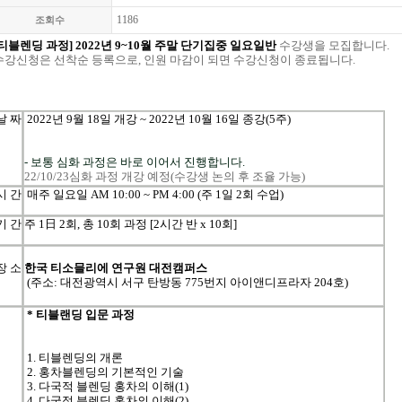
1186
조회수
[티블렌딩
과정
] 2022년 9~10월 주말 단기집중 일요일반
수강생을
모집합니다
.
수강신청은
선착순
등록으로
,
인원
마감이
되면
수강신청이
종료됩니다
.
날
짜
2022
년
9
월
18일
개강
~ 2022년 10
월
16일
종강(5주)
- 보통 심화 과정은 바로 이어서 진행합니다.
22/10/23심화 과정 개강 예정(수강생 논의 후 조율 가능)
시
간
매주
일요
일
AM 10:00 ~ PM 4:00 (주 1일 2회 수업)
기
간
주
1
日
2
회
, 총 10
회
과정
[2
시간
반
x 10
회
]
장 소
한국 티소믈리에 연구원 대전캠퍼스
(주소: 대전광역시 서구 탄방동 775번지 아이앤디프라자 204호)
* 티블랜딩 입문 과정
1. 티블렌딩의 개론
2. 홍차블렌딩의 기본적인 기술
3.
다국적 블렌딩 홍차의 이해(1)
4. 다국적 블렌딩 홍차의 이해(2)