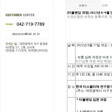
1229
조회수
[티블렌딩
과정
] 2022년 8~9
수강신청은
선착순
등록으로
,
날
짜
2022
년
8
월
17일
개강
~ 
- 보통 심화 과정은 바로
9/21심화 과정 개강 예정
시
간
매주
수요
일
AM 10:00 ~
기
간
주
1
日
2
회
, 총 10
회
과정
[
장 소
한국 티소믈리에 연구원
(주소: 대전광역시 서구 
* 티블랜딩 입문 과정
1. 티블렌딩의 개론