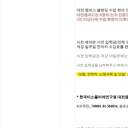
대전 캠퍼스 블랜딩 수업 최대 
대전캠퍼스는 6명의 소수 인원
2인 이상시에 수업 확정이 이
사전
예약은
사전 입학
금
(
전체
개강
일주일
전까지
수강료를
사전 입학금은 개강 10일전에는
사전 입학금을 납부해주신 분께서는 이메
<
성함, 연락처, 신청과목 및 요일>
*
한국티소믈리에연구원
대전
KB국민,
,
749601-01-504054
원유