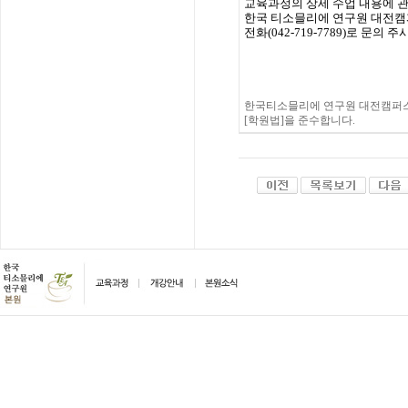
교육과정의
상세
수업
내용에
한국
티소믈리에
연구원
대전캠
전화
(
042-719-7789
)
로
문의
주
한국티소믈리에 연구원 대전캠퍼스
[학원법]을 준수합니다.