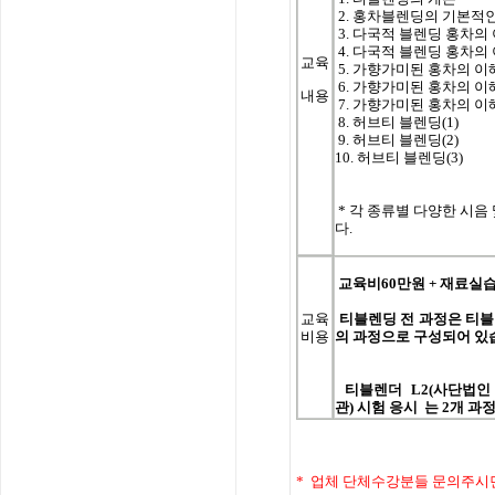
2. 홍차블렌딩의 기본적
3.
다국적 블렌딩 홍차의 이
4. 다국적 블렌딩 홍차의 
교육
5. 가향가미된 홍차의 이해
6. 가향가미된 홍차의 이해
내용
7. 가향가미된 홍차의 이해
8. 허브티 블렌딩(1)
9. 허브티 블렌딩(2)
10. 허브티 블렌딩(3)
*
각 종류별 다양한 시음 및 
다.
교육비60
만원
+
재료실습
교육
티블렌딩
전
과정은
티블
비용
의
과정으로
구성되어
있
티블렌더
L2(
사단법인
관
)
시험
응시 는
2
개
과
* 업체 단체수강분들 문의주시