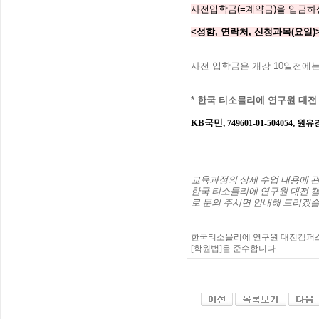
사전입학금(=계약금)을 입금하신 분
<성함, 연락처, 신청과목(요일)
사전 입학금은 개강 10일전에는
*
한국 티소믈리에 연구원
대전
KB국민,
,
749601-01-504054
원유
교육과정의
상세
수업
내용에
한국
티소믈리에
연구원
대전
캠
로
문의
주시면
안내해
드리겠
한국티소믈리에 연구원 대전캠퍼스
[학원법]을 준수합니다.