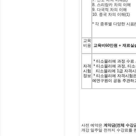
8.
스리랑카
차의
이해
9.
다국적
차의
이해
10.
중국
차의
이해
(1)
*
각
종류별
다양한
시음
교육
비용
교육비
60
만원
+
재료실
* 티소믈리에 과정 수료 
자격
* 티소믈리에 과정, 티소믈
시험
티소믈리에 1급 자격시험
정보
* 티소믈리에 자격시험은
에연
구원이 공동 주관하
사전
예약은
계약금
(
전체
수강
개강
일주일
전까지
수강료를