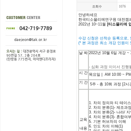
1076
조회수
안녕하세요
한국
티소믈리에
연구원 대전캠
2022년 10~11월
[티소믈리에 
수강 신청은 선착순 등록으로, 
(* 본 과정은 최소 개강 인원이 
날
짜
2022
년
10
월 6
일
개강
~ 
- 심화 과정 이이서 진행될
시
간
목요일 | A
M 10:00 ~ PM
기
간
5주 -
총 10
회
과정
[2
시
1.
차의
정의와
티
테이
2.
차의
분류
(1)-
제조과
3.
차의
분류
(2)-
나라
/
지
4.
차의
분류
(3)-
혼합여
교육
5.
기본
허브차의
이해
6.
인도
차의
이해
(1)
내용
7.
인도
차의
이해
(2)